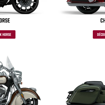
HORSE
CH
RK HORSE
DÉCOU