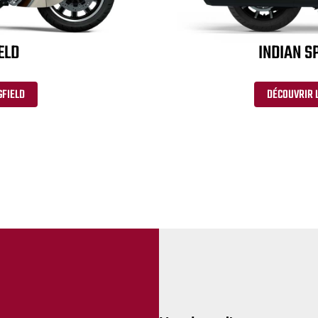
ELD
INDIAN S
GFIELD
DÉCOUVRIR L