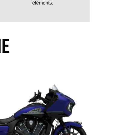
éléments.
ME