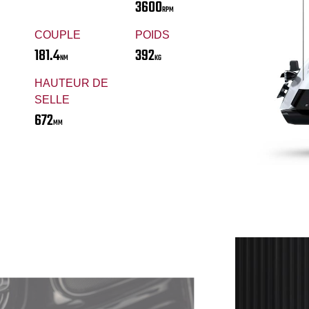
3600
RPM
COUPLE
POIDS
181.4
392
NM
KG
HAUTEUR DE
SELLE
672
MM