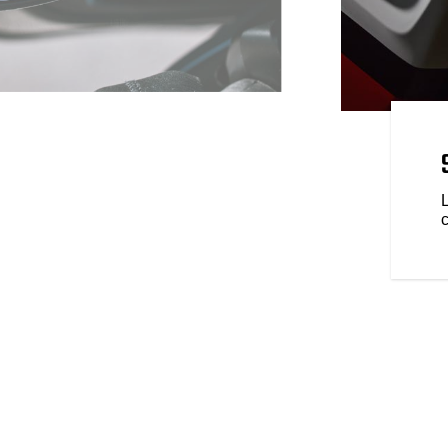
UR LE PILOTE
 niveau d'alerte à chaque trajet
aires. L'Indian Challenger Elite
L
eur d'angle mort, de l'avertisseur
 du système de maintien de la moto
ectronique et de la technologie
 antipatinage sensible à l'angle
ite.