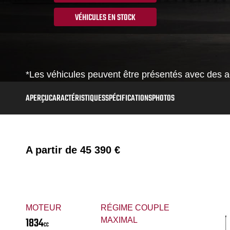
VÉHICULES EN STOCK
*Les véhicules peuvent être présentés avec des ac
APERÇU
CARACTÉRISTIQUES
SPÉCIFICATIONS
PHOTOS
A partir de
45 390 €
MOTEUR
RÉGIME COUPLE
1834
MAXIMAL
CC