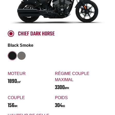
CHIEF DARK HORSE
Black Smoke
MOTEUR
RÉGIME COUPLE
1890
MAXIMAL
cm³
3300
RPM
COUPLE
POIDS
156
304
NM
KG