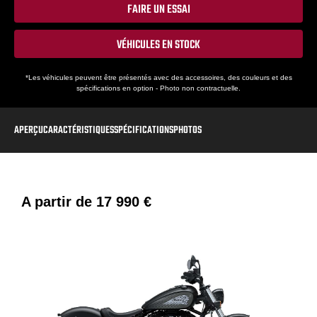
FAIRE UN ESSAI
VÉHICULES EN STOCK
*Les véhicules peuvent être présentés avec des accessoires, des couleurs et des
spécifications en option - Photo non contractuelle.
APERÇU
CARACTÉRISTIQUES
SPÉCIFICATIONS
PHOTOS
A partir de
17 990 €