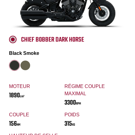
CHIEF BOBBER DARK HORSE
Black Smoke
MOTEUR
RÉGIME COUPLE
1890
MAXIMAL
cm³
3300
RPM
COUPLE
POIDS
156
315
NM
KG