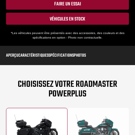
FAIRE UN ESSAI
VÉHICULES EN STOCK
*Les véhicules peuvent être présentés avec des accessoires, des couleurs et des
spécifications en option - Photo non contractuelle.
APERÇU
CARACTÉRISTIQUES
SPÉCIFICATIONS
PHOTOS
CHOISISSEZ VOTRE ROADMASTER
POWERPLUS