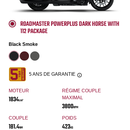
ROADMASTER POWERPLUS DARK HORSE WITH
112 PACKAGE
Black Smoke
5 ANS DE GARANTIE
MOTEUR
RÉGIME COUPLE
1834
MAXIMAL
cm³
3800
RPM
COUPLE
POIDS
181.4
423
NM
KG