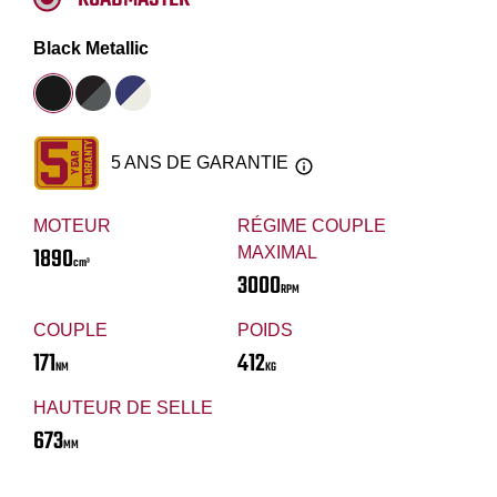
Black Metallic
5 ANS DE GARANTIE
MOTEUR
RÉGIME COUPLE
1890
MAXIMAL
cm³
3000
RPM
COUPLE
POIDS
171
412
NM
KG
HAUTEUR DE SELLE
673
MM