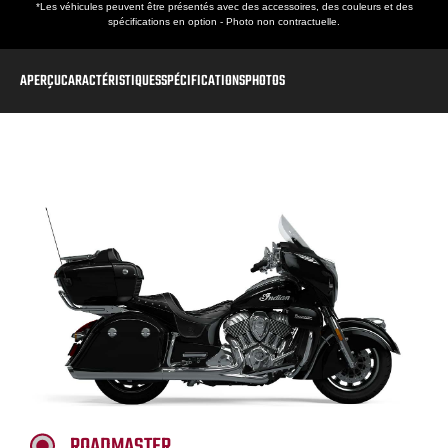
*Les véhicules peuvent être présentés avec des accessoires, des couleurs et des
spécifications en option - Photo non contractuelle.
APERÇU
CARACTÉRISTIQUES
SPÉCIFICATIONS
PHOTOS
ROADMASTER