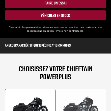
FAIRE UN ESSAI
VÉHICULES EN STOCK
*Les véhicules peuvent être présentés avec des accessoires, des couleurs et des
spécifications en option - Photo non contractuelle.
APERÇU
CARACTÉRISTIQUES
SPÉCIFICATIONS
PHOTOS
CHOISISSEZ VOTRE CHIEFTAIN
POWERPLUS