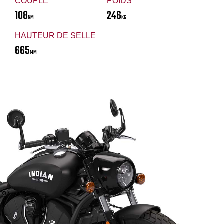
COUPLE
POIDS
108
246
NM
KG
HAUTEUR DE SELLE
665
MM