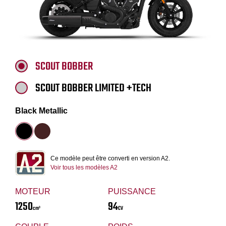
SCOUT BOBBER
SCOUT BOBBER LIMITED +TECH
Black Metallic
Ce modèle peut être converti en version A2.
Voir tous les modèles A2
MOTEUR
PUISSANCE
1250
94
cm³
CV