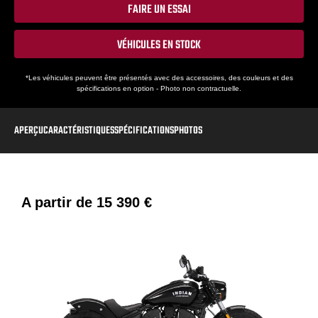
FAIRE UN ESSAI
VÉHICULES EN STOCK
*Les véhicules peuvent être présentés avec des accessoires, des couleurs et des
spécifications en option - Photo non contractuelle.
APERÇU
CARACTÉRISTIQUES
SPÉCIFICATIONS
PHOTOS
A partir de
15 390 €